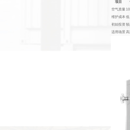
项目
空气质量
1
维护成本
低
初始投资
较
适用场景
高