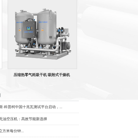
压缩热零气耗吸干机 吸附式干燥机
闻
斯·科普柯中国十兆瓦测试平台启动，...
无油空压机：高效节能新选择
0立方米每分钟...