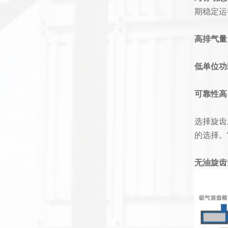
期稳定运
高排气量
低单位功
可靠性高
选择旋齿
的选择。
无油旋齿